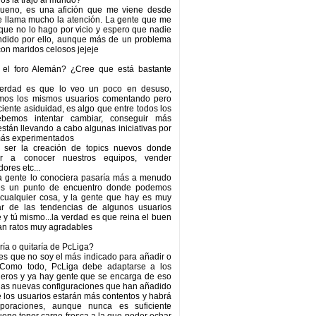
os la trajo al mundo?
 bueno, es una afición que me viene desde
e llama mucho la atención. La gente que me
ue no lo hago por vicio y espero que nadie
endido por ello, aunque más de un problema
con maridos celosos jejeje
el foro Alemán? ¿Cree que está bastante
verdad es que lo veo un poco en desuso,
mos los mismos usuarios comentando pero
ciente asiduidad, es algo que entre todos los
bemos intentar cambiar, conseguir más
están llevando a cabo algunas iniciativas por
más experimentados
ser la creación de topics nuevos donde
r a conocer nuestros equipos, vender
ores etc...
la gente lo conociera pasaría más a menudo
 es un punto de encuentro donde podemos
 cualquier cosa, y la gente que hay es muy
r de las tendencias de algunos usuarios
y tú mismo...la verdad es que reina el buen
san ratos muy agradables
ría o quitaría de PcLiga?
es que no soy el más indicado para añadir o
 Como todo, PcLiga debe adaptarse a los
deros y ya hay gente que se encarga de eso
las nuevas configuraciones que han añadido
 los usuarios estarán más contentos y habrá
rporaciones, aunque nunca es suficiente