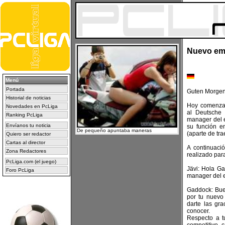
Nuevo em
Menú
Portada
Guten Morgen
Historial de noticias
Hoy comenza
Novedades en PcLiga
al Deutsche
Ranking PcLiga
manager del e
Envíanos tu noticia
su función e
De pequeño apuntaba maneras
(aparte de tra
Quiero ser redactor
Cartas al director
A continuaci
Zona Redactores
realizado par
PcLiga.com (el juego)
Jävi: Hola G
Foro PcLiga
manager del e
Gaddock: Buen
por tu nuevo
darte las gr
conocer.
Respecto a t