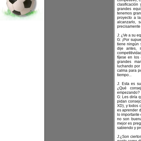
competitivo, 
clasificació
grandes equi
tenemos gran
proyecto a l
alcanzarlo,
precisamente 
J: ¿Ve a su e
G: ¡Por supue
tiene ningún 
dije antes,
competitivida
fíjese en los
grandes man
luchando por 
calma para po
tiempo...
J: Esta es s
¿Qué conse
empezando?
G: Les diría 
pidan consejo
XD), y todos 
es aprender d
lo importante 
no son buena
mejor es preg
sabiendo y pr
J:¿Son ciertos