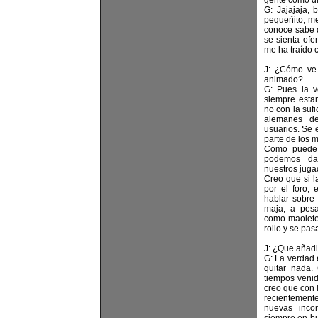
gente como di
G: Jajajaja,
pequeñito, m
conoce sabe q
se sienta of
me ha traído 
J: ¿Cómo ve 
animado?
G: Pues la 
siempre esta
no con la sufi
alemanes de
usuarios. Se 
parte de los 
Como puede 
podemos da
nuestros jugad
Creo que si 
por el foro,
hablar sobre
maja, a pesa
como maolete 
rollo y se pa
J: ¿Que añadi
G: La verdad 
quitar nada.
tiempos veni
creo que con 
recientemente
nuevas inco