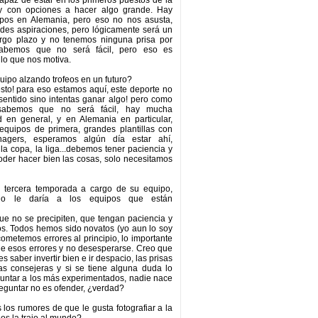
capaz de estar en los primeros puestos de la
n y con opciones a hacer algo grande. Hay
pos en Alemania, pero eso no nos asusta,
des aspiraciones, pero lógicamente será un
argo plazo y no tenemos ninguna prisa por
 sabemos que no será fácil, pero eso es
lo que nos motiva.
quipo alzando trofeos en un futuro?
sto! para eso estamos aquí, este deporte no
sentido sino intentas ganar algo! pero como
 sabemos que no será fácil, hay mucha
d en general, y en Alemania en particular,
 equipos de primera, grandes plantillas con
agers, esperamos algún día estar ahí,
la copa, la liga...debemos tener paciencia y
der hacer bien las cosas, solo necesitamos
u tercera temporada a cargo de su equipo,
jo le daría a los equipos que están
que no se precipiten, que tengan paciencia y
s. Todos hemos sido novatos (yo aun lo soy
cometemos errores al principio, lo importante
e esos errores y no desesperarse. Creo que
es saber invertir bien e ir despacio, las prisas
s consejeras y si se tiene alguna duda lo
untar a los más experimentados, nadie nace
eguntar no es ofender, ¿verdad?
 los rumores de que le gusta fotografiar a la