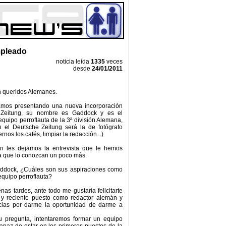
pleado
noticia leída
1335
veces
desde
24/01/2011
 queridos Alemanes.
mos presentando una nueva incorporación
 Zeitung, su nombre es Gaddock y es el
quipo perroflauta de la 3ª división Alemana,
n el Deutsche Zeitung será la de fotógrafo
ernos los cafés, limpiar la redacción...)
ón les dejamos la entrevista que le hemos
a que lo conozcan un poco más.
addock, ¿Cuáles son sus aspiraciones como
quipo perroflauta?
as tardes, ante todo me gustaría felicitarte
 y reciente puesto como redactor alemán y
acias por darme la oportunidad de darme a
u pregunta, intentaremos formar un equipo