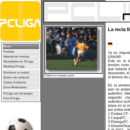
La recta f
Menú
Portada
Ya no importa
Historial de noticias
GANAR!
Esta es la ú
Novedades en PcLiga
tensión corr
Ranking PcLiga
que todavía 
Envíanos tu noticia
descender, el
Fútbol en estado puro
el terreno de
Quiero ser redactor
Cartas al director
En la primer
Zona Redactores
aún no andan
autentico lí
PcLiga.com (el juego)
segundo cla
Foro PcLiga
autentica luc
plaza en la i
por entrar ent
1 Puskas CF -
2 CaspaFC --
3 FilologoFC 
4 DreamkTeam