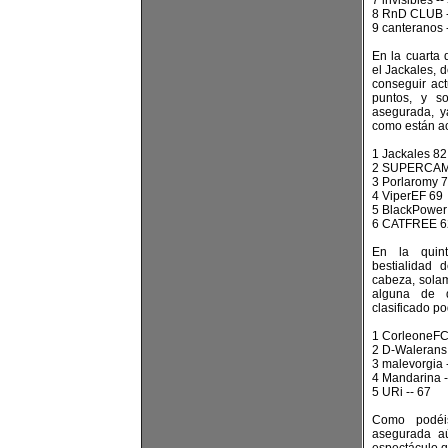
7 invisibles --
8 RnD CLUB -
9 canteranos 
En la cuarta
el Jackales, 
conseguir a
puntos, y s
asegurada, y
como están a
1 Jackales 82
2 SUPERCA
3 Porlaromy 
4 ViperEF 69
5 BlackPower
6 CATFREE 6
En la quin
bestialidad
cabeza, solam
alguna de q
clasificado p
1 CorleoneFC 
2 D-Walerans 
3 malevorgia 
4 Mandarina -
5 URi -- 67
Como podéis
asegurada aú