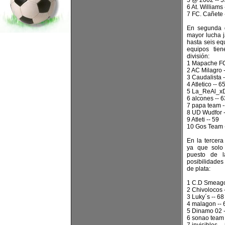
5 @ 2002 -- 5
6 At. Williams 
7 FC. Cañete 
En segunda d
mayor lucha j
hasta seis equ
equipos tie
división:
1 Mapache FC
2 AC Milagro 
3 Caudalista -
4 Atletico -- 6
5 La_ReAl_xD
6 alcones -- 6
7 papa team -
8 UD Wudfor -
9 Atleti -- 59
10 Gos Team 
En la tercera
ya que solo
puesto de l
posibilidades 
de plata:
1 C.D Smeago
2 Chivolocos 
3 Luky´s -- 68
4 malagon -- 
5 Dinamo 02 -
6 sonao team 