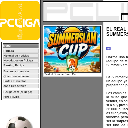
EL REAL 
SUMMER
Menú
Portada
Historial de noticias
Hazme una no
Novedades en PcLiga
(equipo de te
SummerSlam
Ranking PcLiga
Envíanos tu noticia
Real Irl SummerSlam Cup
Quiero ser redactor
La SummerSl
un equipo ya
Cartas al director
preparando p
Zona Redactores
PcLiga.com (el juego)
Los cambios 
Foro PcLiga
la mitad que 
vender, en co
si o si y juv
36.000 butac
es el objetivo
favoritos per
ser la sorpres
ser uno de l