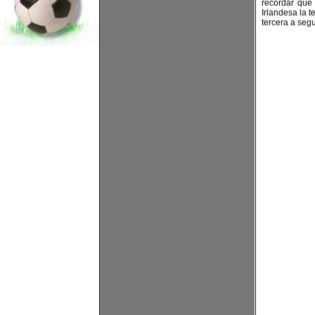
recordar que 
Irlandesa la 
tercera a seg