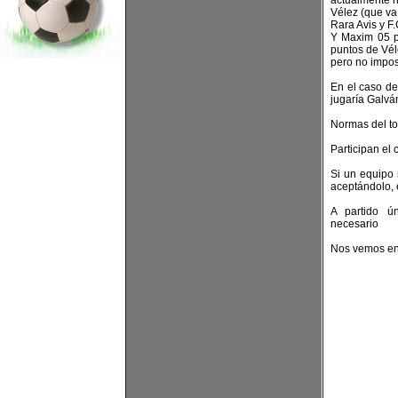
actualmente h
Vélez (que va 
Rara Avis y F.
Y Maxim 05 pe
puntos de Véle
pero no impos
En el caso de
jugaría Galván 
Normas del to
Participan el
Si un equipo
aceptándolo, 
A partido ú
necesario
Nos vemos en