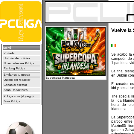
Vuelve la
Menú
Portada
Se acabó la e
Historial de noticias
campeón de c
1 partido a vi
Novedades en PcLiga
Ranking PcLiga
La final siem
Envíanos tu noticia
en Dublín co
Supercopa Irlandesa
Quiero ser redactor
El creador e
Cartas al director
kid y actual s
Zona Redactores
The special k
PcLiga.com (el juego)
la liga Irlan
Foro PcLiga
hora de ele
Irlandesa
La Supercopa
partido entre
Maxim05 tien
ganar a Galván