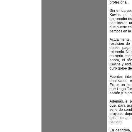
profesional.
Sin embargo,
Kevins no e
entrenador est
consideran un
que puede con
tiempos en la 
Actualmente
rescisión de
decide pagar
retenerlo. No
no sería eco
ahora, el té
Kevins y está
duro golpe de 
Fuentes int
analizando 
Existe un mie
que Hugo Tord
afición y la p
Además, el p
que, para ace
serie de cond
proyecto depo
en la ciudad d
cantera.
En definitiva