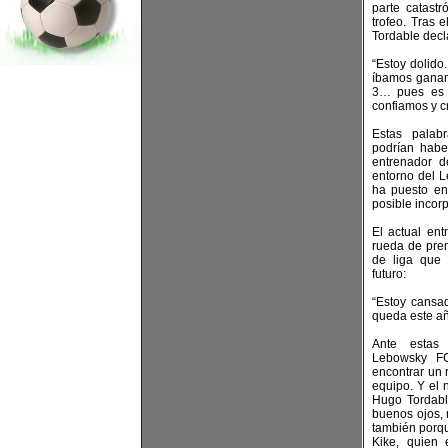
parte catast
trofeo. Tras 
Tordable decl
“Estoy dolido
íbamos ganan
3… pues es d
confiamos y c
Estas palabr
podrían habe
entrenador d
entorno del L
ha puesto en
posible incor
El actual en
rueda de pren
de liga que
futuro:
“Estoy cansa
queda este añ
Ante estas 
Lebowsky F
encontrar un 
equipo. Y el
Hugo Tordable
buenos ojos, 
también porqu
Kike, quien 