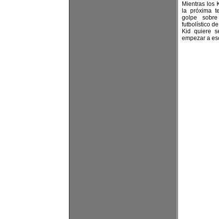
Mientras los 
la próxima t
golpe sobr
futbolístico d
Kid quiere s
empezar a esc