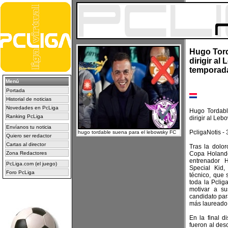
Hugo Tord
dirigir a
temporad
Menú
Portada
Historial de noticias
Novedades en PcLiga
Hugo Tordabl
Ranking PcLiga
dirigir al Le
Envíanos tu noticia
PcligaNotis -
hugo tordable suena para el lebowsky FC
Quiero ser redactor
Cartas al director
Tras la dolor
Zona Redactores
Copa Holandes
entrenador 
PcLiga.com (el juego)
Special Kid,
Foro PcLiga
técnico, que 
toda la Pclig
motivar a su
candidato par
más laureado 
En la final d
fueron al des