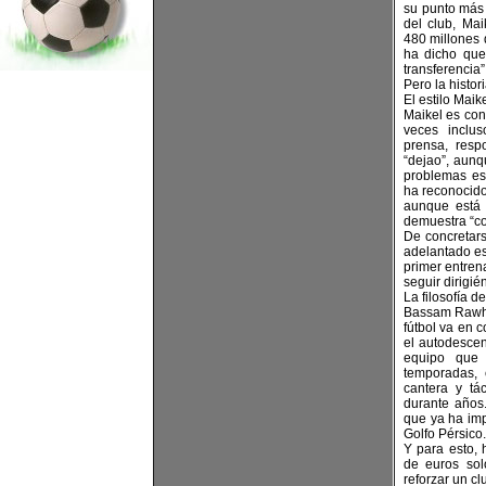
su punto más 
del club, Mai
480 millones 
ha dicho que
transferencia”
Pero la histor
El estilo Maike
Maikel es cono
veces inclu
prensa, res
“dejao”, aunq
problemas es
ha reconocido
aunque está 
demuestra “co
De concretar
adelantado es
primer entrena
seguir dirigié
La filosofía d
Bassam Rawhi 
fútbol va en 
el autodescen
equipo que 
temporadas, 
cantera y tá
durante años
que ya ha imp
Golfo Pérsico.
Y para esto, 
de euros solo
reforzar un cl