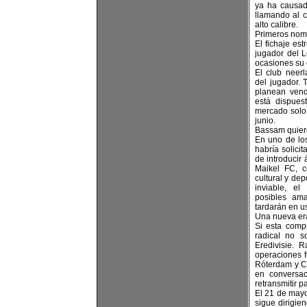
ya ha causad
llamando al 
alto calibre.
Primeros nomb
El fichaje es
jugador del 
ocasiones su 
El club neer
del jugador. 
planean ven
está dispues
mercado solo 
junio.
Bassam quiere
En uno de lo
habría solici
de introducir 
Maikel FC, 
cultural y de
inviable, e
posibles ama
tardarán en u
Una nueva era
Si esta comp
radical no s
Eredivisie. 
operaciones f
Róterdam y C
en conversac
retransmitir p
El 21 de mayo
sigue dirigie