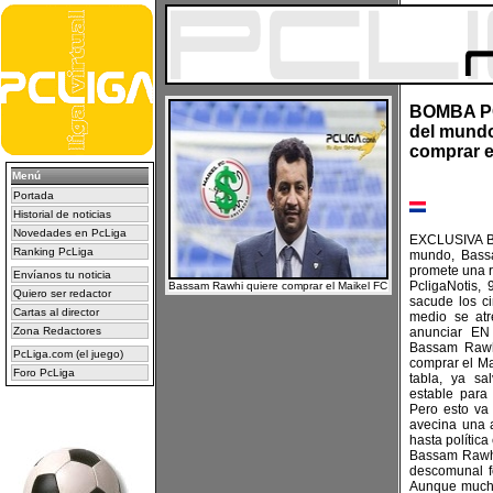
BOMBA PC
del mundo
comprar e
Menú
Portada
Historial de noticias
Novedades en PcLiga
EXCLUSIVA B
Ranking PcLiga
mundo, Bass
promete una r
Envíanos tu noticia
PcligaNotis,
Bassam Rawhi quiere comprar el Maikel FC
Quiero ser redactor
sacude los c
Cartas al director
medio se atr
Zona Redactores
anunciar EN
Bassam Rawh
PcLiga.com (el juego)
comprar el Ma
Foro PcLiga
tabla, ya s
estable para
Pero esto va
avecina una au
hasta política
Bassam Rawhi
descomunal fo
Aunque muchos