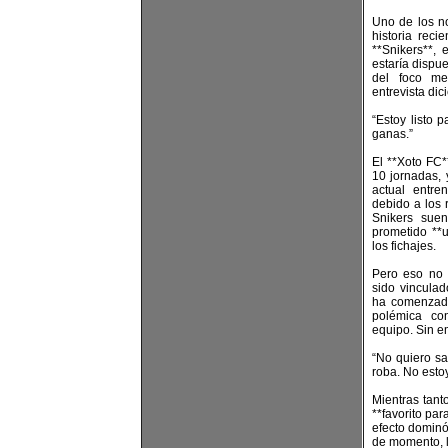
Uno de los n
historia rec
**Snikers**,
estaría dispue
del foco me
entrevista dic
“Estoy listo 
ganas.”
El **Xoto FC*
10 jornadas, 
actual entre
debido a los 
Snikers suen
prometido **u
los fichajes.
Pero eso no 
sido vinculad
ha comenzado 
polémica co
equipo. Sin e
“No quiero s
roba. No esto
Mientras tant
**favorito par
efecto dominó
de momento, l