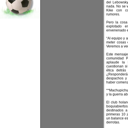
del Lebowsky
nada. No se v
Kike con c
rumores.
Pero la cosa
explotado e
envenenado en
“Al equipo y 
meter cosas 
Veremos a ver
Este mensaje
comunidad P
aplaude la 
cuestionan s
ética detrá
¿Responderá
despachos y 
haber comen
**Machupichu
y la guerra a
El club hola
boquiabiert
destinados a
primeras 10 j
un balance es
derrotas.