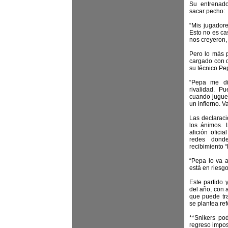
Su entrenado
sacar pecho:
“Mis jugadore
Esto no es cas
nos creyeron, 
Pero lo más 
cargado con d
su técnico Pe
“Pepa me di
rivalidad. 
cuando juguem
un infierno. V
Las declarac
los ánimos. 
afición ofici
redes dond
recibimiento “
“Pepa lo va a
está en riesgo
Este partido 
del año, con 
que puede tra
se plantea re
**Snikers pod
regreso impo