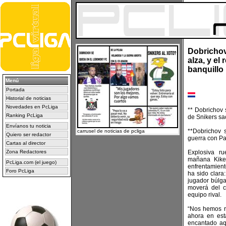
Dobrichov
alza, y el
banquillo
Menú
Portada
Historial de noticias
Novedades en PcLiga
** Dobrichov 
Ranking PcLiga
de Snikers sa
Envíanos tu noticia
**Dobrichov 
carrusel de noticias de pcliga
Quiero ser redactor
guerra con Pa
Cartas al director
Zona Redactores
Explosiva r
mañana Kike
PcLiga.com (el juego)
enfrentamien
Foro PcLiga
ha sido clara
jugador búlga
moverá del c
equipo rival.
“Nos hemos r
ahora en est
encantado aq