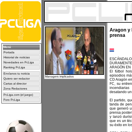
Aragon y 
prensa
Menú
Portada
Historial de noticias
ESCÁNDALO
Novedades en PcLiga
DURAMENTE 
ARAGÓN EN 
Ranking PcLiga
El fútbol ho
Envíanos tu noticia
episodios más
Managers implicados
Quiero ser redactor
CD Aragón en
FC, su entren
Cartas al director
incendiaria
Zona Redactores
desatando un 
PcLiga.com (el juego)
Foro PcLiga
El partido, q
tanda de pena
que generó u
prensa poster
y lanzó durí
que es un téc
su éxito en lo