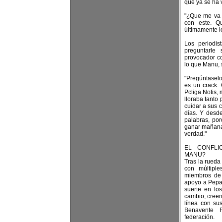
que ya se ha v
"¿Que me va 
con este. Q
últimamente l
Los periodis
preguntarle
provocador co
lo que Manu, s
"Pregúntaselo
es un crack. 
Pcliga Notis, 
lloraba tanto
cuidar a sus 
días. Y desd
palabras, por
ganar mañana,
verdad."
EL CONFLI
MANU?
Tras la rueda
con múltiple
miembros de
apoyo a Pepa
suerte en los
cambio, creen
línea con su
Benavente 
federación.