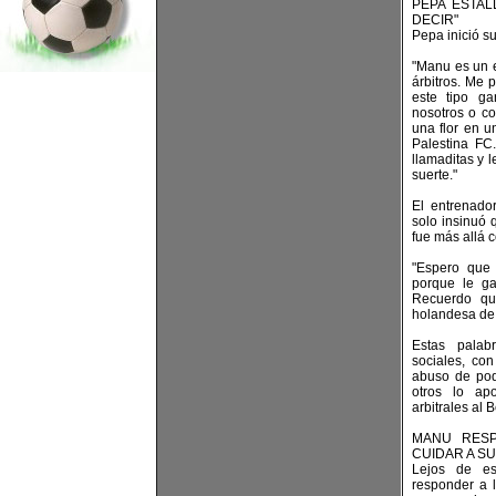
PEPA ESTAL
DECIR"
Pepa inició s
"Manu es un e
árbitros. Me
este tipo g
nosotros o co
una flor en un
Palestina FC
llamaditas y 
suerte."
El entrenado
solo insinuó 
fue más allá 
"Espero que 
porque le ga
Recuerdo qu
holandesa de 
Estas palab
sociales, co
abuso de pod
otros lo ap
arbitrales al
MANU RESP
CUIDAR A S
Lejos de es
responder a l