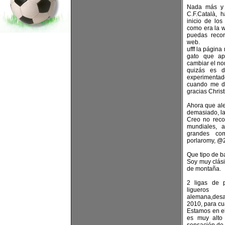
⁩Nada más y
C.F.Català, 
inicio de lo
como era la 
puedas recor
web.
ufff la página
gato que ap
cambiar el nom
quizás es 
experimentad
cuando me d
gracias Christ
Ahora que al
demasiado, la
Creo no reco
mundiales, 
grandes com
porlaromy, @2
Que tipo de b
Soy muy clás
de montaña.
2 ligas de p
liguer
alemana,desa
2010, para cua
Estamos en el
es muy alto 