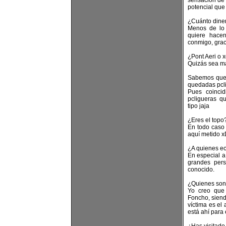
sensación de 
potencial que
¿Cuánto diner
Menos de lo 
quiere hace
conmigo, grac
¿Pont Aeri o 
Quizás sea ma
Sabemos que 
quedadas pcli
Pues coinci
pcligueras q
tipo jaja
¿Eres el topo
En todo caso 
aquí metido 
¿A quienes e
En especial 
grandes per
conocido.
¿Quienes son 
Yo creo que
Foncho, siend
víctima es e
está ahí para 