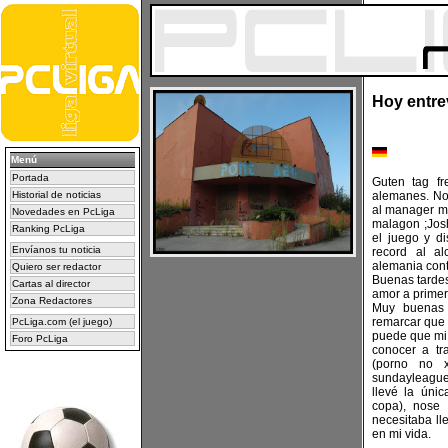
Hoy entre
Menú
Portada
Guten tag fr
Historial de noticias
alemanes. Nos
al manager ma
Novedades en PcLiga
malagon ;Josh
Ranking PcLiga
el juego y d
Envíanos tu noticia
record al a
alemania con
Quiero ser redactor
Buenas tardes
Cartas al director
amor a primera
Zona Redactores
Muy buenas 
remarcar que
PcLiga.com (el juego)
puede que mi 
Foro PcLiga
conocer a tr
(porno no 
sundayleague,
llevé la ún
copa), nose
necesitaba ll
en mi vida.