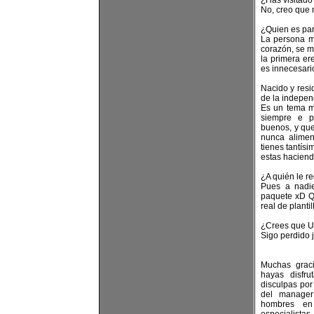
¿Has visitado
No, creo que 
¿Quien es para
La persona m
corazón, se m
la primera er
es innecesari
Nacido y resi
de la indepe
Es un tema m
siempre e p
buenos, y que
nunca alimen
tienes tantís
estas haciend
¿A quién le re
Pues a nadi
paquete xD Q
real de planti
¿Crees que UE
Sigo perdido 
Muchas graci
hayas disfr
disculpas por
del manager
hombres en