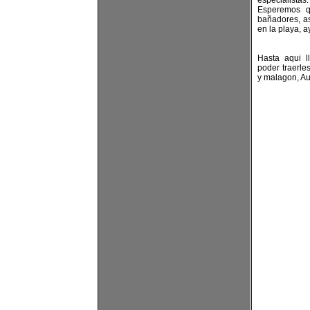
especialistas
Esperemos q
bañadores, as
en la playa, a
Hasta aqui l
poder traerles
y malagon, A