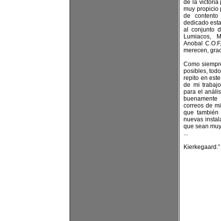
de la victori
muy propicio 
de contento
dedicado esta
al conjunto 
Lumiacos, M
Anobal C.O.F,
merecen, grac
Como siempre,
posibles, todo
repito en este
de mi trabaj
para el anális
buenamente a
correos de mi
que también 
nuevas instal
que sean muy 
...
Kierkegaard.”