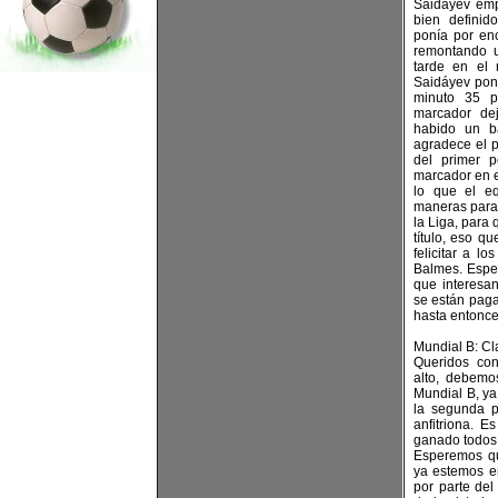
Saidáyev emp
bien defini
ponía por enc
remontando 
tarde en el 
Saidáyev poni
minuto 35 
marcador dej
habido un b
agradece el pú
del primer 
marcador en el
lo que el eq
maneras para 
la Liga, para 
título, eso q
felicitar a lo
Balmes. Esper
que interesa
se están paga
hasta entonce
Mundial B: Cl
Queridos con
alto, debemo
Mundial B, ya
la segunda p
anfitriona. 
ganado todos l
Esperemos qu
ya estemos en
por parte del