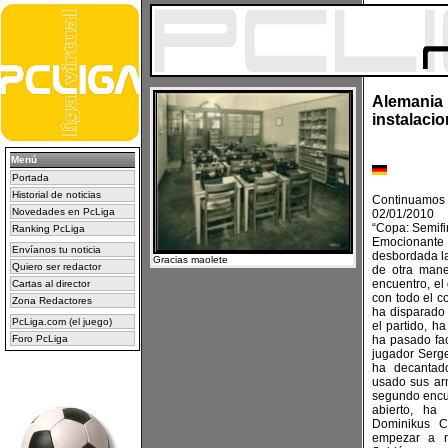
Alemania 
instalacion
Menú
Portada
Historial de noticias
Continuamos 
Novedades en PcLiga
02/01/2010
“Copa: Semifi
Ranking PcLiga
Emocionant
Envíanos tu noticia
desbordada la
Gracias maolete
Quiero ser redactor
de otra mane
encuentro, el
Cartas al director
con todo el co
Zona Redactores
ha disparado 
PcLiga.com (el juego)
el partido, h
Foro PcLiga
ha pasado fac
jugador Serg
ha decantad
usado sus arm
segundo encue
abierto, ha
Dominikus C
empezar a r