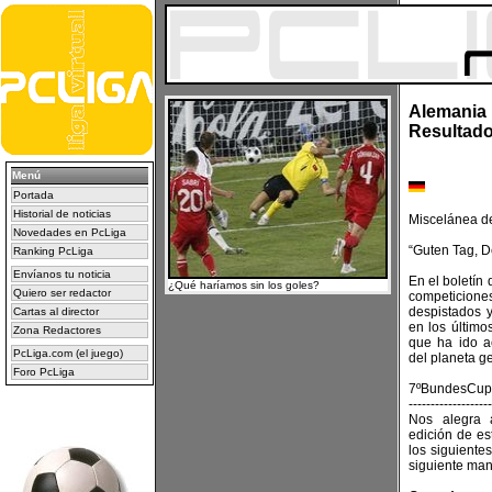
Alemania 
Resultado
Menú
Portada
Historial de noticias
Miscelánea de
Novedades en PcLiga
“Guten Tag, D
Ranking PcLiga
Envíanos tu noticia
En el boletín
¿Qué haríamos sin los goles?
Quiero ser redactor
competiciones
despistados 
Cartas al director
en los último
Zona Redactores
que ha ido a
PcLiga.com (el juego)
del planeta g
Foro PcLiga
7ºBundesCup
-------------------
Nos alegra
edición de es
los siguient
siguiente man