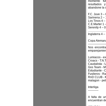
momento fut
resultados 
abandone la 
F.C. Juve 3 –
Sarinena 2 – 
Los Tinos 4 –
C.E.Marter 1 
Serenity 4 – 
.........................
Inglaterra 4 
Copa Aleman
-------------------
Nos encontra
emparejamient
Lumiacos - ex
Croacs - T.N.T
Caudalista - 
Gos Team - M
Estudiante -
Fusileros - Ra
RnD CLUB - K
malagon - peti
Interliga
-----------
A falta de u
encuentran d