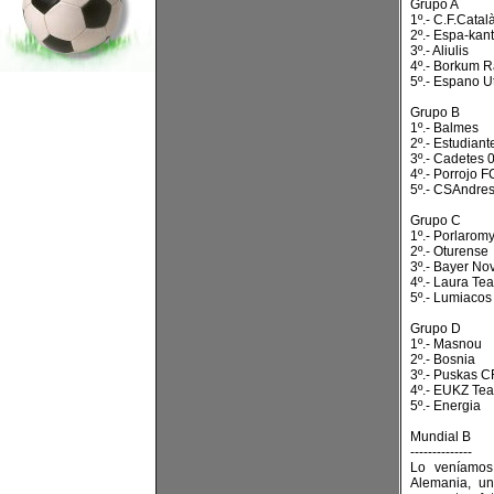
Grupo A
1º.- C.F.Catal
2º.- Espa-kan
3º.- Aliulis
4º.- Borkum R
5º.- Espano U
Grupo B
1º.- Balmes
2º.- Estudiant
3º.- Cadetes 
4º.- Porrojo F
5º.- CSAndre
Grupo C
1º.- Porlarom
2º.- Oturense
3º.- Bayer No
4º.- Laura Te
5º.- Lumiacos
Grupo D
1º.- Masnou
2º.- Bosnia
3º.- Puskas C
4º.- EUKZ Te
5º.- Energia
Mundial B
--------------
Lo veníamos 
Alemania, u