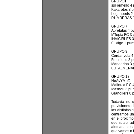
GRUPO1
ssFormello 4 
Kakarotos 3 p
Leganeeds 2 
RUMBERAS 1
GRUPO 7
Abrelatas 4 p
MTopia FC 3 
INVICIBLES 3
C. Vigo 1 pun
GRUPO 9
Cerdanyola 4
Frocoloco 3 p
Mandarina 3 
C.F. ALMENAR
GRUPO 18
HeAvYMeTaL 
Mallorca F.C 
Masnou 3 pun
Granollers 0 
Todavía no q
previsiones 
las distintas
centrarnos un
en el próximo
que sea el ad
alemanas es 
que vamos a h