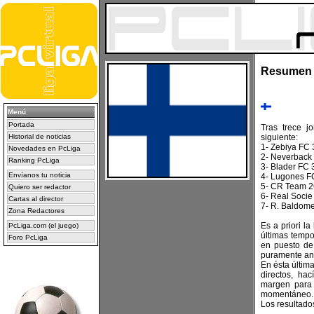
Resumen 1
Menú
Portada
Tras trece jo
Historial de noticias
siguiente:
1- Zebiya FC 
Novedades en PcLiga
2- Neverback
Ranking PcLiga
3- Blader FC 
Envíanos tu noticia
4- Lugones F
5- CR Team 2
Quiero ser redactor
6- Real Socie
Cartas al director
7- R. Baldom
Zona Redactores
Es a priori l
PcLiga.com (el juego)
últimas tempo
Foro PcLiga
en puesto de
puramente an
En ésta últim
directos, ha
margen para 
momentáneo.
Los resultado