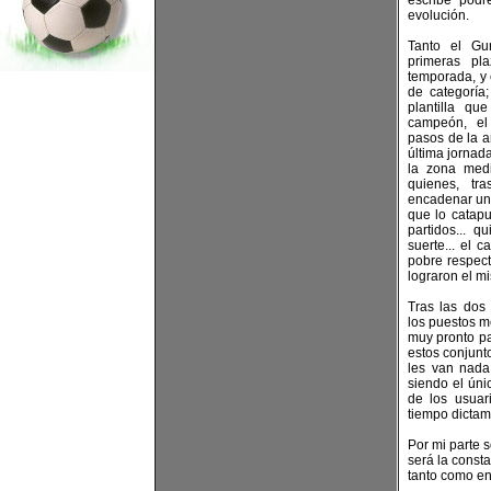
escribe pod
evolución.
Tanto el Gu
primeras pla
temporada, y 
de categoría
plantilla qu
campeón, el 
pasos de la a
última jornad
la zona med
quienes, tr
encadenar una
que lo catapu
partidos... q
suerte... el 
pobre respec
lograron el m
Tras las dos
los puestos me
muy pronto pa
estos conjunt
les van nada
siendo el úni
de los usuari
tiempo dictam
Por mi parte 
será la consta
tanto como en 