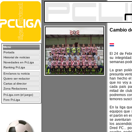
Cambio de
Menú
Portada
El 24 de Febr
Historial de noticias
su integridad
semanas podre
Novedades en PcLiga
Ranking PcLiga
La gran polém
Envíanos tu noticia
presunta venta
han hecho el 
Quiero ser redactor
que no voy a
Cartas al director
cada país pa
Zona Redactores
mitad de clu
podremos comp
PcLiga.com (el juego)
temores susci
Foro PcLiga
En la liga qu
equipos que s
el parón en e
se aventuran e
los ascendido
Dred FC... p