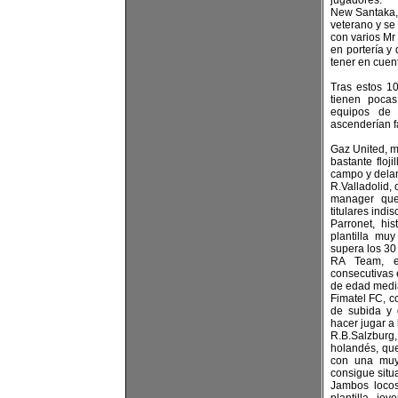
jugadores.
New Santaka, 
veterano y se
con varios M
en portería y
tener en cuen
Tras estos 1
tienen pocas
equipos de 
ascenderían fá
Gaz United, m
bastante floj
campo y delan
R.Valladolid,
manager que
titulares indis
Parronet, hi
plantilla mu
supera los 30
RA Team, e
consecutivas e
de edad medi
Fimatel FC, c
de subida y 
hacer jugar a 
R.B.Salzbu
holandés, que
con una muy
consigue situa
Jambos locos,