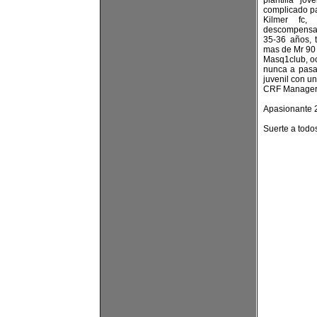
plantilla j
complicado par
Kilmer fc,
descompensada
35-36 años, 
mas de Mr 90 
Masq1club, oc
nunca a pasad
juvenil con u
CRF Manager, 
Apasionante 2
Suerte a todos!