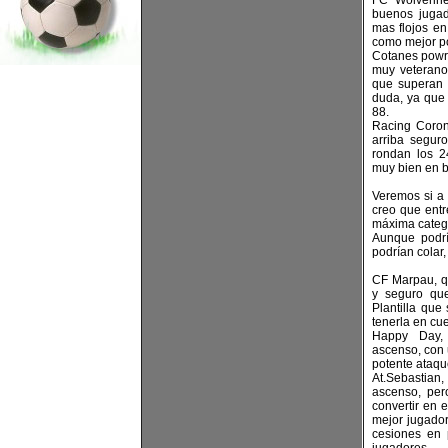
FC Wolverin
buenos juga
mas flojos en
como mejor po
Cotanes powr,
muy veterano
que superan l
duda, ya que
88.
Racing Coron
arriba seguro
rondan los 2
muy bien en 
Veremos si a
creo que entr
máxima categ
Aunque podrí
podrían colar
CF Marpau, q
y seguro que
Plantilla qu
tenerla en cu
Happy Day, 
ascenso, con 
potente ataqu
At.Sebastia
ascenso, per
convertir en e
mejor jugado
cesiones en 