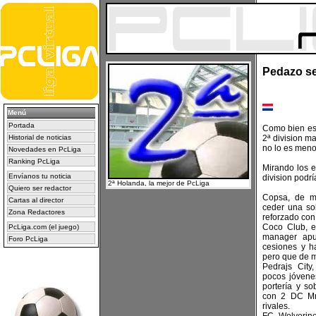
Pedazo s
Menú
Portada
Como bien es
Historial de noticias
2ª division m
no lo es meno
Novedades en PcLiga
Ranking PcLiga
Mirando los 
Envíanos tu noticia
division podrí
2ª Holanda, la mejor de PcLiga
Quiero ser redactor
Copsa, de m
Cartas al director
ceder una so
Zona Redactores
reforzado con
Coco Club, e
PcLiga.com (el juego)
manager apu
Foro PcLiga
cesiones y ha
pero que de m
Pedrajs City
pocos jóvene
portería y s
con 2 DC Mr
rivales.