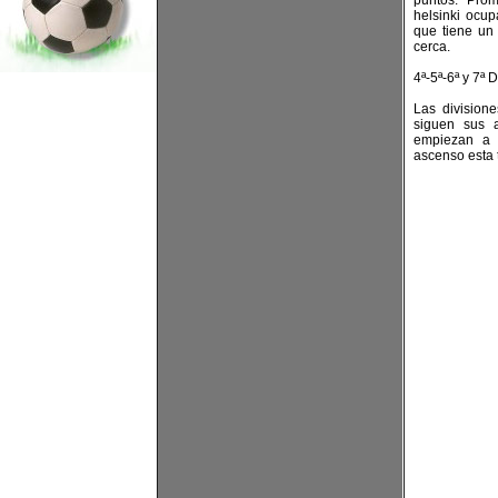
puntos. Prom
helsinki ocup
que tiene un
cerca.
4ª-5ª-6ª y 7ª D
Las divisione
siguen sus 
empiezan a f
ascenso esta