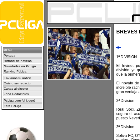
BREVES F
Menú
Portada
1ª DIVISION:
Historial de noticias
El trivinet 
Novedades en PcLiga
división, ya 
Ranking PcLiga
que la primer
Envíanos tu noticia
El novato de
Quiero ser redactor
increible rac
Cartas al director
gran ventaja a
Zona Redactores
2ª División:
PcLiga.com (el juego)
Foro PcLiga
Real Soci, Z
seguro el asc
puesto Never
3ª División:
Soliva FC, O