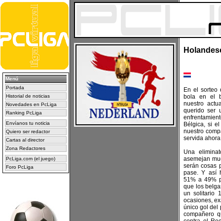
Holandeses
Menú
Portada
En el sorteo 
Historial de noticias
bola en el 
nuestro act
Novedades en PcLiga
querido ser
Ranking PcLiga
enfrentamien
Envíanos tu noticia
Bélgica, si e
nuestro comp
Quiero ser redactor
servida ahora
Cartas al director
Zona Redactores
Una eliminat
asemejan muc
PcLiga.com (el juego)
serán cosas p
Foro PcLiga
pase. Y así 
51% a 49% pa
que los belga
un solitario
ocasiones, ex
único gol del 
compañero q