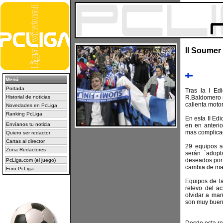
II Soumer
Menú
Portada
Tras la I Ed
Historial de noticias
R.Baldomero 
calienta moto
Novedades en PcLiga
Ranking PcLiga
En esta II Ed
Envíanos tu noticia
en en anteri
mas complicad
Quiero ser redactor
Cartas al director
29 equipos s
Zona Redactores
serán `adopt
deseados por 
PcLiga.com (el juego)
cambia de man
Foro PcLiga
Equipos de la
relevo del a
olvidar a ma
son muy bueno