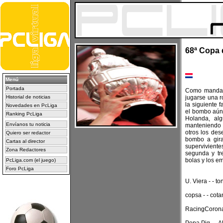
68ª Copa 
Menú
Portada
Como mandan 
Historial de noticias
jugarse una r
la siguiente f
Novedades en PcLiga
el bombo aún
Ranking PcLiga
Holanda, al
Envíanos tu noticia
manteniendo 
otros los de
Quiero ser redactor
bombo a gira
Cartas al director
supervivien
Zona Redactores
segunda y tre
bolas y los e
PcLiga.com (el juego)
Foro PcLiga
U. Viera - - t
copsa - - cot
RacingCorona 