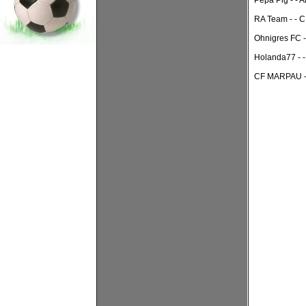
Pepa Pig - - A
RA Team - - 
Ohnigres FC -
Holanda77 - -
CF MARPAU - 