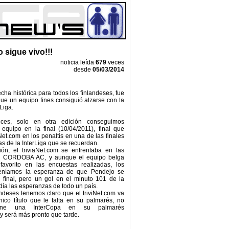
o sigue vivo!!!
noticia leída
679
veces
desde
05/03/2014
cha histórica para todos los finlandeses, fue
que un equipo fines consiguió alzarse con la
Liga.
ces, solo en otra edición conseguimos
equipo en la final (10/04/2011), final que
iNet.com en los penaltis en una de las finales
s de la InterLiga que se recuerdan.
ión, el triviaNet.com se enfrentaba en las
al CORDOBA AC, y aunque el equipo belga
favorito en las encuestas realizadas, los
teníamos la esperanza de que Pendejo se
 final, pero un gol en el minuto 101 de la
día las esperanzas de todo un país.
andeses tenemos claro que el triviNet.com va
ico título que le falta en su palmarés, no
iene una InterCopa en su palmarés
 y será más pronto que tarde.