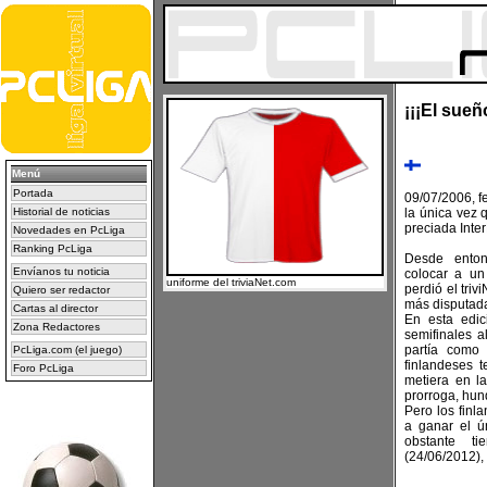
¡¡¡El sueñ
Menú
Portada
09/07/2006, fe
Historial de noticias
la única vez 
preciada Inter
Novedades en PcLiga
Ranking PcLiga
Desde enton
Envíanos tu noticia
colocar a un 
uniforme del triviaNet.com
perdió el triv
Quiero ser redactor
más disputada
Cartas al director
En esta edic
Zona Redactores
semifinales 
partía como 
PcLiga.com (el juego)
finlandeses 
Foro PcLiga
metiera en la
prorroga, hun
Pero los finl
a ganar el ún
obstante t
(24/06/2012),