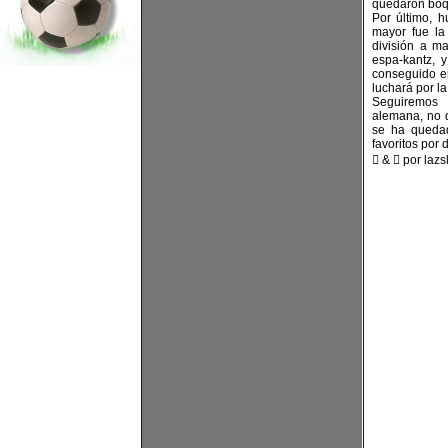
quedaron boqui
Por último, h
mayor fue l
división a m
espa-kantz, 
conseguido en
luchará por l
Seguiremos 
alemana, no q
se ha quedad
favoritos por 
 &  por lazs