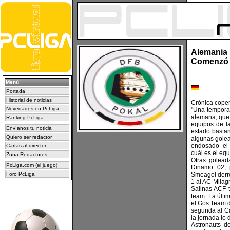
Alemania 
Comenzó 
Menú
Portada
Historial de noticias
Crónica coper
Novedades en PcLiga
"Una temporad
alemana, que 
Ranking PcLiga
equipos de la
Envíanos tu noticia
estado bastan
Quiero ser redactor
algunas golea
endosado el 
Cartas al director
cuál es el equ
Zona Redactores
Otras golead
PcLiga.com (el juego)
Dinamo 02, p
Foro PcLiga
Smeagol derro
1 al AC Milagr
Salinas ACF 
team. La últi
el Gos Team 
segunda al Cau
la jornada lo 
Astronauts d