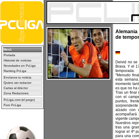
Alemania r
de tempo
Menú
Portada
Historial de noticias
Deivid no se 
Novedades en PcLiga
Brava. Y el 1
temporada:
Ranking PcLiga
"Menudo fina
Envíanos tu noticia
esta semana.
Quiero ser redactor
momento tant
es que no ha 
Cartas al director
Tras un final
Zona Redactores
con el campe
PcLiga.com (el juego)
puntos, fre
Foro PcLiga
sorprendente 
alzado con 
acompañará e
vigente campe
Nuestros rep
tras una gra
lograr el 4º p
para una comp