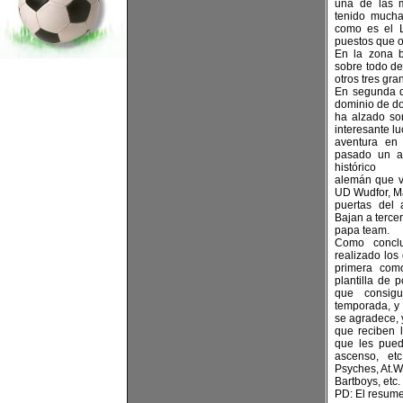
una de las m
tenido mucha
como es el L
puestos que o
En la zona 
sobre todo d
otros tres gr
En segunda d
dominio de do
ha alzado so
interesante l
aventura en 
pasado un añ
histórico
alemán que v
UD Wudfor, M
puertas del
Bajan a terce
papa team.
Como concl
realizado los
primera com
plantilla de
que consig
temporada, y 
se agradece, 
que reciben 
que les pued
ascenso, etc
Psyches, At.W
Bartboys, etc.
PD: El resume