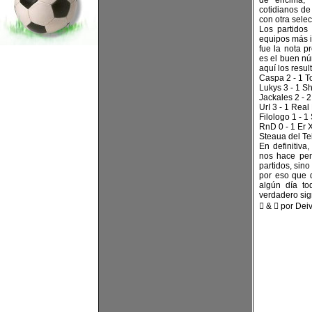
de encima, 
cotidianos d
con otra selec
Los partidos 
equipos más i
fue la nota p
es el buen nú
aquí los resu
Caspa 2 - 1 T
Lukys 3 - 1 
Jackales 2 - 2
UrI 3 - 1 Rea
Filologo 1 - 1
RnD 0 - 1 Er 
Steaua del Te
En definitiva
nos hace pen
partidos, sino
por eso que d
algún día t
verdadero sign
 &  por Dei