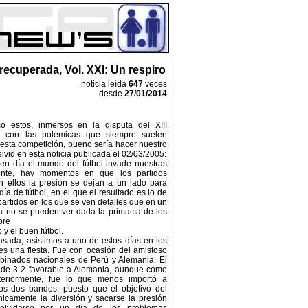
recuperada, Vol. XXI: Un respiro
noticia leída
647
veces
desde
27/01/2014
 estos, inmersos en la disputa del XIII
y con las polémicas que siempre suelen
sta competición, bueno sería hacer nuestro
eivid en esta noticia publicada el 02/03/2005:
en día el mundo del fútbol invade nuestras
mente, hay momentos en que los partidos
on ellos la presión se dejan a un lado para
día de fútbol, en el que el resultado es lo de
artidos en los que se ven detalles que en un
ga no se pueden ver dada la primacía de los
bre
 y el buen fútbol.
sada, asistimos a uno de estos días en los
 es una fiesta. Fue con ocasión del amistoso
mbinados nacionales de Perú y Alemania. El
e de 3-2 favorable a Alemania, aunque como
teriormente, fue lo que menos importó a
os dos bandos, puesto que el objetivo del
nicamente la diversión y sacarse la presión