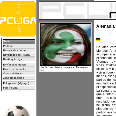
Alemania 
Menú
Portada
En días como
Historial de noticias
Mundial A, 
acompañar a e
Novedades en PcLiga
el sentir de D
Ranking PcLiga
"Aunque hoy 
Envíanos tu noticia
vidas total
Una fan se divierte durante el Alemania-
oficiales y c
Quiero ser redactor
Perú
vivir un buen 
Cartas al director
menos, esos p
Zona Redactores
partido de li
resultados so
PcLiga.com (el juego)
el espectáculo
Foro PcLiga
La semana pa
que el fútbol
entre los co
resultado fu
he dicho an
ninguno de l
partido era ú