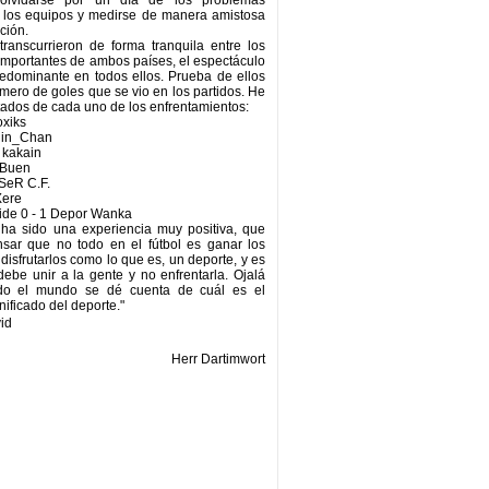
olvidarse por un día de los problemas
e los equipos y medirse de manera amistosa
ción.
transcurrieron de forma tranquila entre los
mportantes de ambos países, el espectáculo
redominante en todos ellos. Prueba de ellos
mero de goles que se vio en los partidos. He
ltados de cada uno de los enfrentamientos:
oxiks
Shin_Chan
 kakain
l Buen
 SeR C.F.
Xere
ide 0 - 1 Depor Wanka
, ha sido una experiencia muy positiva, que
sar que no todo en el fútbol es ganar los
 disfrutarlos como lo que es, un deporte, y es
ebe unir a la gente y no enfrentarla. Ojalá
odo el mundo se dé cuenta de cuál es el
ificado del deporte."
vid
Herr Dartimwort