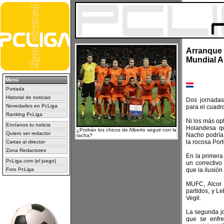
Arranque 
Mundial A
Menú
Portada
Historial de noticias
Dos jornadas
Novedades en PcLiga
para el cuadr
Ranking PcLiga
Ni los más op
Envíanos tu noticia
Holandesa qu
¿Podrán los chicos de Alberto seguir con la
Quiero ser redactor
Nacho podría
racha?
la rocosa Por
Cartas al director
Zona Redactores
En la primera
PcLiga.com (el juego)
un correctivo
Foro PcLiga
que la ilusión
MUFC, Alcor
partidos, y Le
Vegil.
La segunda jo
que se enfr