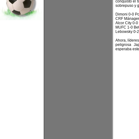
conquisto el t
sobrepuso y g
Dimoni 0-0 P
CRF Mánager 
Alcor City 0-0
MUFC 1-0 Bet
Lebowsky 0-2
Ahora, lídere
peligrosa Ja
esperaba est