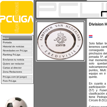
Division H
Menú
Portada
Solo faltan t
Historial de noticias
tenemos cambi
conseguido
Novedades en PcLiga
pinchazos del
Ranking PcLiga
jornada 5ª, 
Envíanos tu noticia
mal momento 
solo queda
Quiero ser redactor
subcampeona
Cartas al director
puntos, Mufc
Zona Redactores
equipo en ir
quinto.
PcLiga.com (el juego)
Foro PcLiga
En cuanto a 
participación
(57) y Fuse
clasificación 
tiene Pedraj
Circulo B (51)