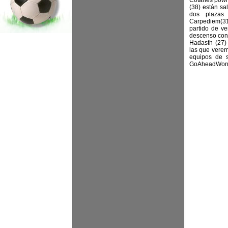
Cotanes powr(
(38) están sa
dos plazas 
Carpediem(31
partido de v
descenso con 
Hadasth (27)
las que verem
equipos de 
GoAheadWorm