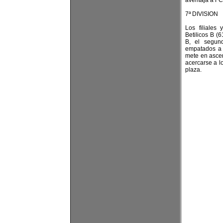
aventaja a FC
7ª DIVISION
Los filiales
Betilicos B (6
B, el segun
empatados a 
mete en ascen
acercarse a lo
plaza.