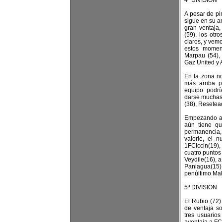
4ª DIVISION
A pesar de pi
sigue en su a
gran ventaja,
(59), los otr
claros, y vem
estos momen
Marpau (54),
Gaz United y A
En la zona no
más arriba p
equipo podrí
darse muchas 
(38), Resetead
Empezando a 
aún tiene qu
permanencia,
valerle, el 
1FCIccin(19)
cuatro puntos
Veydile(16), 
Paniagua(15)
penúltimo Mak
5ª DIVISION
El Rubio (72)
de ventaja s
tres usuario