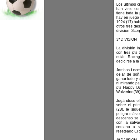
Los últimos c
han visto c
tiene toda la
hay en juego 
1924 (17) hab
otros tres de
división, Sco
3ª DIVISION
La división i
con tres pts 
están Racing
decidirse a l
Jambos Locos
dejar de soñ
ganar todo y 
ni mirando pa
pts Happy D
Wolverine(39)
Jugándose el 
sobre el pri
(28), le sig
peligro más c
descenso se 
con la salva
cercano a s
reseteado CRF