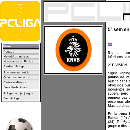
5ª sem en 
Menú
Portada
5 semanas son
Historial de noticias
inferiores, la 
Novedades en PcLiga
2ª DIVISION
Ranking PcLiga
Envíanos tu noticia
Sigue Doping 
puntos de ve
Quiero ser redactor
mucho tiene q
Cartas al director
otros dos pu
Zona Redactores
momentos son
suben, pero
PcLiga.com (el juego)
primera vez 
Foro PcLiga
poco más alej
Machupichus 
En la zona t
Banda (40) A
(34), Toni6y1
grupo a diez 