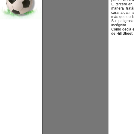
para encontrá
El tercero en 
manera tratá
caranalga, ma
más que de la
Su peligros
incógnita.
Como decía el
de Hill Street