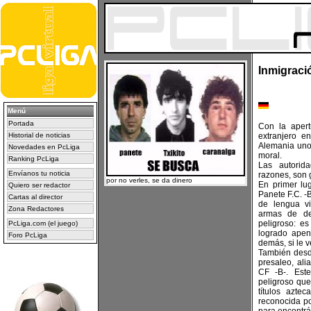
Inmigraci
Menú
Portada
Con la apert
Historial de noticias
extranjero e
Alemania uno
Novedades en PcLiga
moral.
Ranking PcLiga
Las autorida
Envíanos tu noticia
razones, son 
por no verles, se da dinero
En primer lu
Quiero ser redactor
Panete F.C. -B
Cartas al director
de lengua v
Zona Redactores
armas de de
peligroso: e
PcLiga.com (el juego)
logrado apen
Foro PcLiga
demás, si le v
También desde
presaleo, al
CF -B-. Est
peligroso que
títulos azte
reconocida p