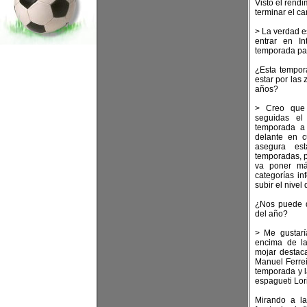
Visto el rend
terminar el 
> La verdad e
entrar en In
temporada pa
¿Esta tempor
estar por las 
años?
> Creo que
seguidas el
temporada a
delante en cu
asegura es
temporadas, p
va poner má
categorías in
subir el nivel
¿Nos puede d
del año?
> Me gustarí
encima de la
mojar destaca
Manuel Ferrei
temporada y l
espagueti Lor
Mirando a la