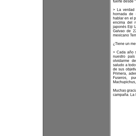
fuerte desde 
> La verdad
hornada de 
hablar en el 
encima del r
japonés Eiji
Galvao de 22
mexicano Tem
¿Tiene un me
> Cada año 
nuestro país
olvidarme d
saludo a todo
de sus objet
Primera, ad
Fuseros, pu
Machupichus,
Muchas gracia
campaña. La I