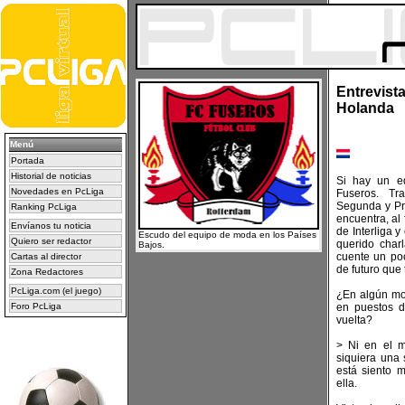
Entrevist
Holanda
Menú
Portada
Historial de noticias
Si hay un e
Novedades en PcLiga
Fuseros. Tr
Segunda y Pr
Ranking PcLiga
encuentra, al 
Envíanos tu noticia
de Interliga 
Escudo del equipo de moda en los Países
Quiero ser redactor
querido char
Bajos.
cuente un poc
Cartas al director
de futuro que
Zona Redactores
PcLiga.com (el juego)
¿En algún mo
Foro PcLiga
en puestos d
vuelta?
> Ni en el m
siquiera una 
está siento m
ella.