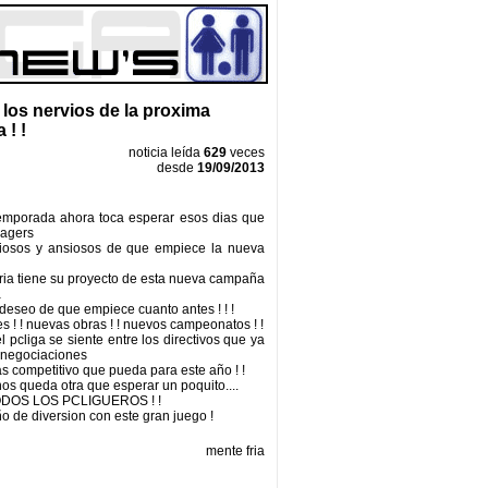
los nervios de la proxima
 ! !
noticia leída
629
veces
desde
19/09/2013
emporada ahora toca esperar esos dias que
nagers
iosos y ansiosos de que empiece la nueva
ia tiene su proyecto de esta nueva campaña
a
 deseo de que empiece cuanto antes ! ! !
s ! ! nuevas obras ! ! nuevos campeonatos ! !
 pcliga se siente entre los directivos que ya
 negociaciones
as competitivo que pueda para este año ! !
nos queda otra que esperar un poquito....
DOS LOS PCLIGUEROS ! !
ño de diversion con este gran juego !
mente fria