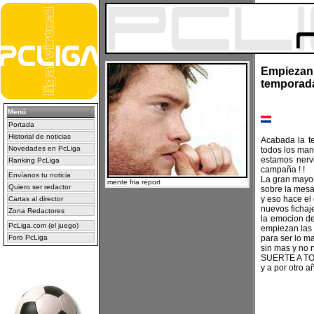
Empiezan 
temporada
Menú
Portada
Historial de noticias
Acabada la t
Novedades en PcLiga
todos los ma
estamos nerv
Ranking PcLiga
campaña ! !
Envíanos tu noticia
La gran mayor
mente fria report
Quiero ser redactor
sobre la mes
y eso hace el
Cartas al director
nuevos fichaje
Zona Redactores
la emocion del
PcLiga.com (el juego)
empiezan las
Foro PcLiga
para ser lo m
sin mas y no 
SUERTE A TO
y a por otro a