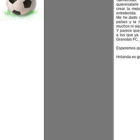
SanNicolas,
quieresalami 
crear la mej
entretenida.
Me he dado un
países y la 
muchos ni siqu
Y parece que 
a los que ya
Granotas FC, 
Esperemos que
Holanda es grand