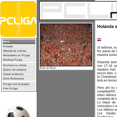
Holanda s
Menú
Portada
Si señores, n
Historial de noticias
No paran de l
manera somos
Novedades en PcLiga
Ranking PcLiga
Holanda siem
Envíanos tu noticia
con 17-18 us
Esto se llena
equipos han 
Quiero ser redactor
pocos días. 
Cartas al director
el Choloteam
Zona Redactores
bots en tercer
PcLiga.com (el juego)
Pero ahí no 
Foro PcLiga
completa!!!!!!
estos últimos
completo de la
Lo mejor de
conocidos o a
Los últimos e
Los Daxter