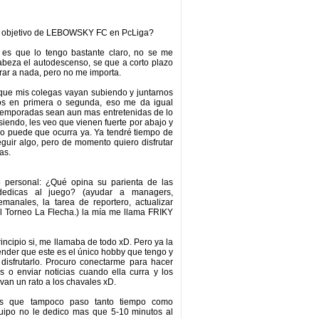
el objetivo de LEBOWSKY FC en PcLiga?
 es que lo tengo bastante claro, no se me
abeza el autodescenso, se que a corto plazo
rar a nada, pero no me importa.
 que mis colegas vayan subiendo y juntarnos
los en primera o segunda, eso me da igual
temporadas sean aun mas entretenidas de lo
siendo, les veo que vienen fuerte por abajo y
o puede que ocurra ya. Ya tendré tiempo de
eguir algo, pero de momento quiero disfrutar
as.
o personal: ¿Qué opina su parienta de las
edicas al juego? (ayudar a managers,
manales, la tarea de reportero, actualizar
l Torneo La Flecha.) la mía me llama FRIKY
incipio si, me llamaba de todo xD. Pero ya la
nder que este es el único hobby que tengo y
disfrutarlo. Procuro conectarme para hacer
 o enviar noticias cuando ella curra y los
evan un rato a los chavales xD.
s que tampoco paso tanto tiempo como
quipo no le dedico mas que 5-10 minutos al