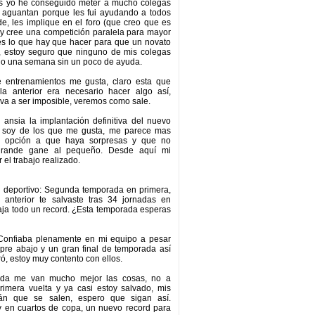
s yo he conseguido meter a mucho colegas
y aguantan porque les fui ayudando a todos
e, les implique en el foro (que creo que es
y cree una competición paralela para mayor
 es lo que hay que hacer para que un novato
í, estoy seguro que ninguno de mis colegas
do una semana sin un poco de ayuda.
 entrenamientos me gusta, claro esta que
a anterior era necesario hacer algo así,
va a ser imposible, veremos como sale.
ansia la implantación definitiva del nuevo
o soy de los que me gusta, me parece mas
da opción a que haya sorpresas y que no
grande gane al pequeño. Desde aquí mi
r el trabajo realizado.
o deportivo: Segunda temporada en primera,
 anterior te salvaste tras 34 jornadas en
aja todo un record. ¿Esta temporada esperas
. Confiaba plenamente en mi equipo a pesar
pre abajo y un gran final de temporada así
ó, estoy muy contento con ellos.
ada me van mucho mejor las cosas, no a
rimera vuelta y ya casi estoy salvado, mis
tán que se salen, espero que sigan así.
 en cuartos de copa, un nuevo record para