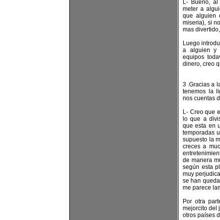
L- Bueno, al
meter a algu
que alguien 
miseria), si 
mas divertido
Luego introdu
a alguien y 
equipos toda
dinero, creo q
3 .Gracias a 
tenemos la l
nos cuentas d
L- Creo que e
lo que a divi
que esta en 
temporadas u
supuesto la m
creces a muc
entretenimien
de manera mu
según esta p
muy perjudic
se han quedad
me parece lam
Por otra part
mejorcito del
otros países