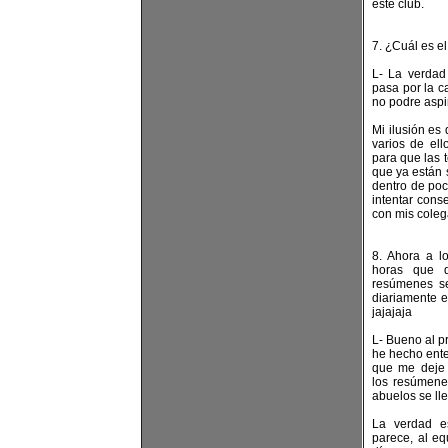
este club.
7. ¿Cuál es 
L- La verdad
pasa por la c
no podre aspi
Mi ilusión es
varios de el
para que las 
que ya están 
dentro de poc
intentar cons
con mis coleg
8. Ahora a l
horas que d
resúmenes se
diariamente e
jajajaja
L- Bueno al pr
he hecho ente
que me deje 
los resúmenes
abuelos se ll
La verdad e
parece, al e