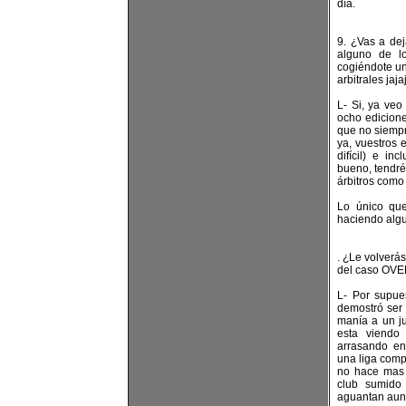
día.
9. ¿Vas a de
alguno de l
cogiéndote un
arbitrales jaja
L- Si, ya veo
ocho edicione
que no siempr
ya, vuestros 
difícil) e i
bueno, tendré
árbitros como
Lo único que
haciendo algu
. ¿Le volver
del caso O
L- Por supu
demostró ser
manía a un ju
esta viendo
arrasando en 
una liga compe
no hace mas q
club sumido
aguantan aun 