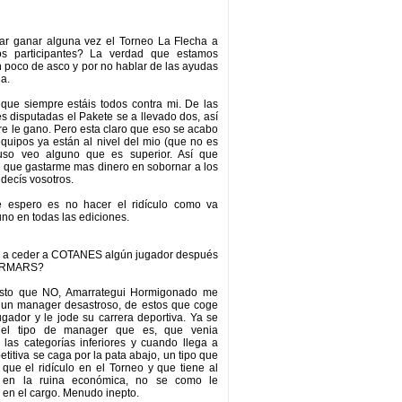
jar ganar alguna vez el Torneo La Flecha a
os participantes? La verdad que estamos
 poco de asco y por no hablar de las ayudas
ja.
 que siempre estáis todos contra mi. De las
s disputadas el Pakete se a llevado dos, así
e le gano. Pero esta claro que eso se acabo
equipos ya están al nivel del mio (que no es
ncluso veo alguno que es superior. Así que
 que gastarme mas dinero en sobornar a los
 decís vosotros.
 espero es no hacer el ridículo como va
no en todas las ediciones.
ás a ceder a COTANES algún jugador después
VERMARS?
esto que NO, Amarrategui Hormigonado me
 un manager desastroso, de estos que coge
gador y le jode su carrera deportiva. Ya se
 el tipo de manager que es, que venia
las categorías inferiores y cuando llega a
titiva se caga por la pata abajo, un tipo que
ue el ridículo en el Torneo y que tiene al
 en la ruina económica, no se como le
en el cargo. Menudo inepto.