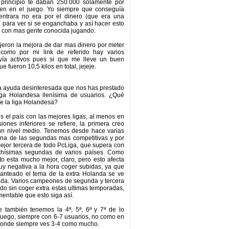
 principio te daban 250.000 solamente por
ien en el juego. Yo siempre que conseguía
entrara no era por el dinero (que era una
no para ver si se enganchaba y así hacer esto
, con mas gente conocida jugando.
jeron la mejora de dar mas dinero por meter
como por mi link de referido hay varios
vía activos pues si que me lleve un buen
ue fueron 10,5 kilos en total, jejeje.
la ayuda desinteresada que nos has prestado
iga Holandesa llenísima de usuarios. ¿Qué
e la liga Holandesa?
s el país con las mejores ligas, al menos en
siones inferiores se refiere, la primera creo
un nivel medio. Tenemos desde hace varias
na de las segundas mas competitivas y por
ejor tercera de todo PcLiga, que supera con
hísimas segundas de varios países. Como
to esta mucho mejor, claro, pero esto afecta
y negativa a la hora coger subidas, ya que
lanteado el tema de la extra Holanda se ve
ada. Varios campeones de segunda y tercera
o sin coger extra estas ultimas temporadas,
entable que esto siga así.
e también tenemos la 4ª, 5ª, 6ª y 7ª de lo
 juego, siempre con 6-7 usuarios, no como en
 donde siempre ves 3-4 como mucho.