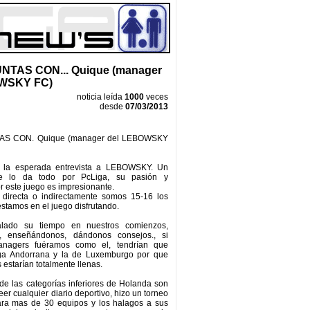
NTAS CON... Quique (manager
WSKY FC)
noticia leída
1000
veces
desde
07/03/2013
AS CON. Quique (manager del LEBOWSKY
ó, la esperada entrevista a LEBOWSKY. Un
e lo da todo por PcLiga, su pasión y
r este juego es impresionante.
, directa o indirectamente somos 15-16 los
stamos en el juego disfrutando.
lado su tiempo en nuestros comienzos,
, enseñándonos, dándonos consejos., si
anagers fuéramos como el, tendrían que
liga Andorrana y la de Luxemburgo por que
s estarían totalmente llenas.
de las categorías inferiores de Holanda son
er cualquier diario deportivo, hizo un torneo
ra mas de 30 equipos y los halagos a sus