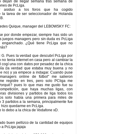
no dejan de llegar semana tras semana de
cones de PcLiga.
 asiduo a los foros que ha cogido
e la tarea de ser seleccionador de Holanda
 B.
tedes Quique, manager del LEBOWSKY FC:
se por donde empezar, siempre has sido un
os juegos managers pero sin duda es PcLiga
a enganchado. ¿Qué tiene PcLiga que no
emás?
 G. Pues la verdad que descubrí PcLiga por
 no tenia internet en casa pero al cambiar la
il cogí una con datos por pesadez de la chica
ía (la verdad que estaba muy buena y no
ue no) y ya empece a indagar. Cuando puse
managers online de fútbol" me salieron
me registre en tres, pero solo PCliga me
Porqué? pues lo que mas me gusto fue su
competición, que haya muchas ligas, con
as divisiones y partidos de liga todos los
ros solo había una primera para miles de
o 3 partidos a la semana, principalmente fue
e hizo quedarme en PcLiga.
se lo debo a la chica de Vodafone xD.
lado buen pellizco de la cantidad de equipos
 a PcLiga jajaja