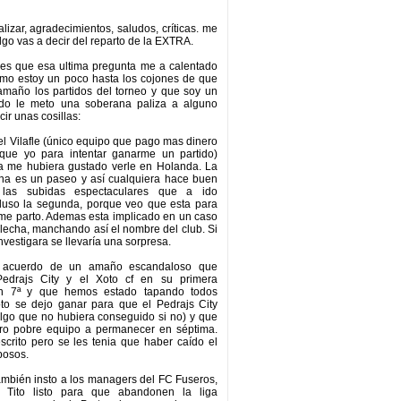
alizar, agradecimientos, saludos, críticas. me
lgo vas a decir del reparto de la EXTRA.
 es que esa ultima pregunta me a calentado
omo estoy un poco hasta los cojones de que
amaño los partidos del torneo y que soy un
do le meto una soberana paliza a alguno
ir unas cosillas:
l Vilafle (único equipo que pago mas dinero
 que yo para intentar ganarme un partido)
ya me hubiera gustado verle en Holanda. La
ana es un paseo y así cualquiera hace buen
las subidas espectaculares que a ido
cluso la segunda, porque veo que esta para
 me parto. Ademas esta implicado en un caso
lecha, manchando así el nombre del club. Si
 investigara se llevaría una sorpresa.
 acuerdo de un amaño escandaloso que
Pedrajs City y el Xoto cf en su primera
n 7ª y que hemos estado tapando todos
to se dejo ganar para que el Pedrajs City
lgo que no hubiera conseguido si no) y que
ro pobre equipo a permanecer en séptima.
scrito pero se les tenia que haber caído el
posos.
mbién insto a los managers del FC Fuseros,
 Tito listo para que abandonen la liga