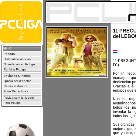
11 PREGU
del LEBO
Menú
Portada
Historial de noticias
11 PREGUNT
Novedades en PcLiga
FC)
Ranking PcLiga
Por fin lleg
Envíanos tu noticia
manager qu
Quiero ser redactor
dedicación po
Gracias a él
Cartas al director
equipos que e
Zona Redactores
PcLiga.com (el juego)
Nos ha rega
Foro PcLiga
ayudándonos
todos los m
inventar la 
todas las liga
Sus crónicas 
mejores que le
que ya acapa