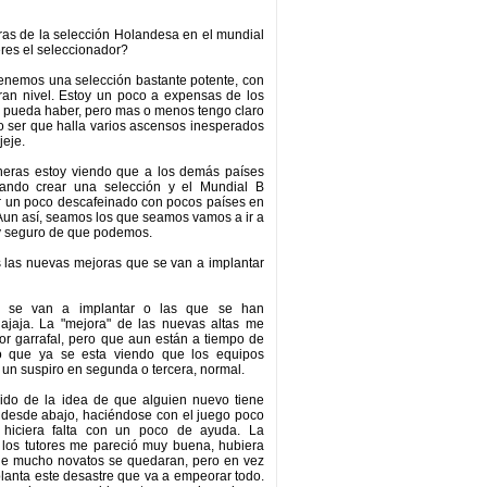
as de la selección Holandesa en el mundial
res el seleccionador?
enemos una selección bastante potente, con
ran nivel. Estoy un poco a expensas de los
 pueda haber, pero mas o menos tengo claro
o ser que halla varios ascensos inesperados
jeje.
eras estoy viendo que a los demás países
tando crear una selección y el Mundial B
 un poco descafeinado con pocos países en
Aun así, seamos los que seamos vamos a ir a
y seguro de que podemos.
 las nuevas mejoras que se van a implantar
 se van a implantar o las que se han
jajaja. La "mejora" de las nuevas altas me
or garrafal, pero que aun están a tiempo de
eo que ya se esta viendo que los equipos
un suspiro en segunda o tercera, normal.
ido de la idea de que alguien nuevo tiene
desde abajo, haciéndose con el juego poco
 hiciera falta con un poco de ayuda. La
 los tutores me pareció muy buena, hubiera
e mucho novatos se quedaran, pero en vez
lanta este desastre que va a empeorar todo.