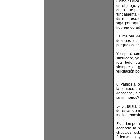
Como tu dice
en el juego 
en lo que pud
fundamental) 
disfrute, eso
siga por aqu
hubiera dura
La mejora de
después de l
porque ceder 
Y espero con 
simulador, y
real todo, 
siempre el 
felicitación po
6. Vamos a l
la temporada
descenso, jaj
sufrir menos?
L- Si, jajaja
de estar siem
me lo demostr
Esta tempor
acabado la p
chavales es
Ademas estoy