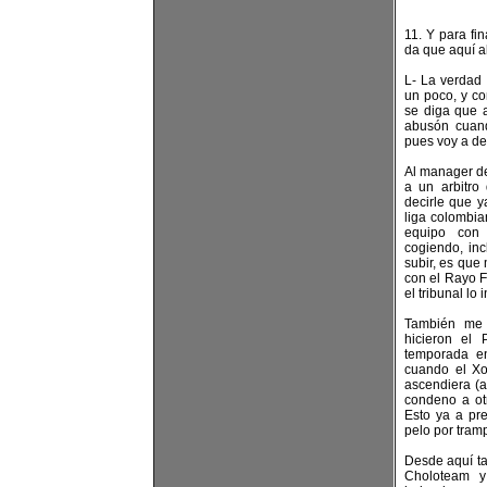
11. Y para fin
da que aquí a
L- La verdad
un poco, y c
se diga que 
abusón cuan
pues voy a dec
Al manager de
a un arbitro
decirle que 
liga colombi
equipo con 
cogiendo, in
subir, es que
con el Rayo F
el tribunal lo
También me
hicieron el 
temporada e
cuando el Xo
ascendiera (a
condeno a ot
Esto ya a pre
pelo por tram
Desde aquí ta
Choloteam y