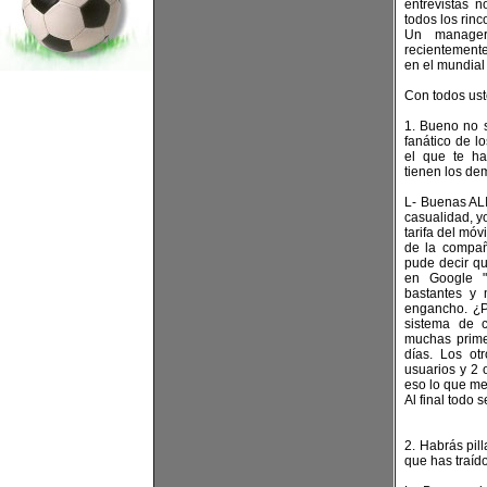
entrevistas 
todos los rin
Un manager
recientement
en el mundial
Con todos us
1. Bueno no 
fanático de l
el que te h
tienen los d
L- Buenas ALI
casualidad, yo
tarifa del móv
de la compañ
pude decir q
en Google "
bastantes y 
engancho. ¿
sistema de 
muchas primer
días. Los ot
usuarios y 2 
eso lo que m
Al final todo 
2. Habrás pil
que has traído