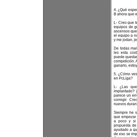
4. ¿Qué esper
B ahora que e
L- Creo que t
equipos de g
ascensos que
el equipo a n
y me jodan, je
De todas man
les esta cos
puede quedar
competición. 
ganarlo, esto
5. ¿Cómo ves
en PcLiga?
L- ¿Las que
implantado? 
parece un err
corregir. Cr
nuevos duran 
Siempre he s
que empezar 
a poco y si
propuesta de
ayudado a qu
de eso se imp