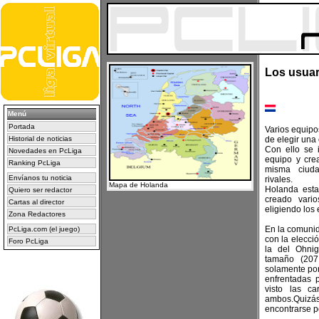
Los usuar
Menú
Portada
Varios equip
Historial de noticias
de elegir una
Con ello se 
Novedades en PcLiga
equipo y cre
Ranking PcLiga
misma ciuda
Envíanos tu noticia
rivales.
Mapa de Holanda
Holanda esta
Quiero ser redactor
creado vari
Cartas al director
eligiendo los
Zona Redactores
En la comunid
PcLiga.com (el juego)
con la elecci
Foro PcLiga
la del Ohni
tamaño (207
solamente por
enfrentadas 
visto las c
ambos.Quizá
encontrarse p