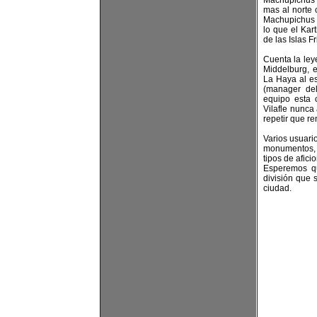
Machupichus 
mas al norte 
Machupichus 
lo que el Kar
de las Islas Fr
Cuenta la ley
Middelburg, 
La Haya al es
(manager del
equipo esta 
Vilafle nunca
repetir que r
Varios usuari
monumentos, 
tipos de afici
Esperemos q
división que 
ciudad.