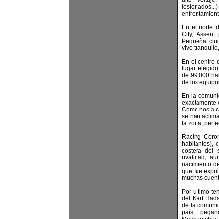
alto voltaj
lesionados
enfrentamient
En el norte d
City, Assen,
Pequeña ciud
vive tranquilo
En el centro 
lugar elegido
de 99.000 hab
de los equipo
En la comunid
exactamente e
Como nos a c
se han aclimat
la zona, perfe
Racing Coron
habitantes), 
costera del
rivalidad, a
nacimiento de
que fue expul
muchas cuenta
Por ultimo te
del Kart Hada
de la comunid
país, pega