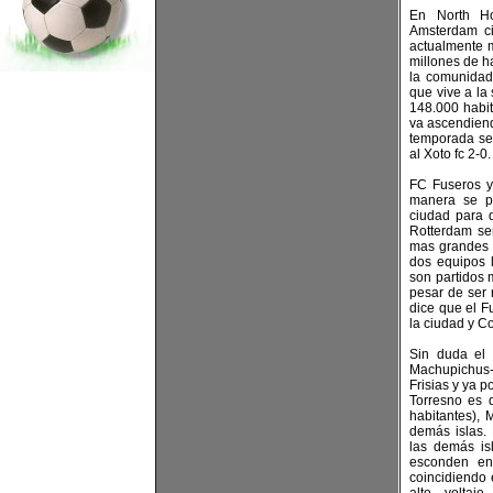
En North Ho
Amsterdam ci
actualmente m
millones de h
la comunidad
que vive a la
148.000 habit
va ascendiend
temporada se 
al Xoto fc 2-0.
FC Fuseros y
manera se p
ciudad para d
Rotterdam se
mas grandes d
dos equipos 
son partidos 
pesar de ser 
dice que el Fu
la ciudad y Co
Sin duda el 
Machupichus-
Frisias y ya p
Torresno es 
habitantes),
demás islas.
las demás i
esconden en
coincidiendo 