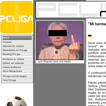
"Mi herma
Menú
Portada
Hace unos día
Historial de noticias
record" de 
manager alem
Novedades en PcLiga
panfleto. Ant
Ranking PcLiga
irrefrenable
Envíanos tu noticia
miserias (p
...qué disgusto para una madre
ponerme en co
Quiero ser redactor
sobre estas ma
Cartas al director
Zona Redactores
A continuació
mantenida con
PcLiga.com (el juego)
Foro PcLiga
Piticlín, piticlín 
Señora: ¿Síii
Herr Dartimwo
madre de un 
usted (sin án
Sra: Hallooo
Impelsito, ¿v