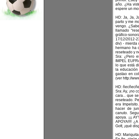
primor. Estoy
año. ¿Ha vist
espere un mom
HD: Ja, Ja, Ja
parto y me mo
vengo. ¿Sabe 
llamado "res
gráfico-sonor
17/12/2012-2
div) - mierda
hermano ha d
reseteado y
Sra: ¿Pero es
IMPEL EUFRA
lo que está d
la educación
gastao en co
(ver http://
HD: ñecñecñ
Sra: Ay, ¡no 
cara... que s
reseteado. Pe
era Impelsito
hacer de jun
canuto. Segu
apoya. ¡¡¡ A
APOYA!!!! ¿A
Gott, ¡qué dis
HD: Mariquita 