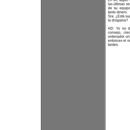
En fin, algún 
las últimas s
de su equipo
tanto dinero.
Sra: ¿Está su
la drogaina?
HD: Yo no d
consejo, cre
ordenador un 
entonces el r
tardes.