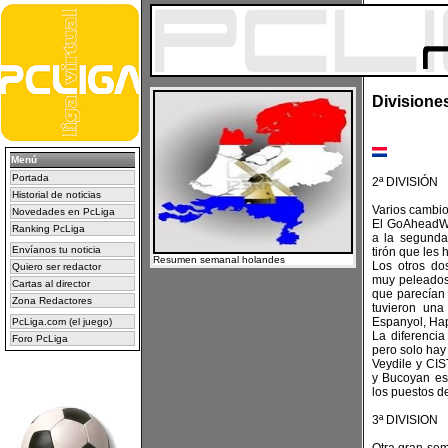
Divisiones
Menú
Portada
2ª DIVISIÓN
Historial de noticias
Varios cambio
Novedades en PcLiga
El GoAheadWo
Ranking PcLiga
a la segund
Envíanos tu noticia
tirón que les
Resumen semanal holandes
Los otros do
Quiero ser redactor
muy peleado
Cartas al director
que parecían 
Zona Redactores
tuvieron un
Espanyol, Hap
PcLiga.com (el juego)
La diferencia
Foro PcLiga
pero solo hay
Veydile y CIS
y Bucoyan es
los puestos de
3ª DIVISION