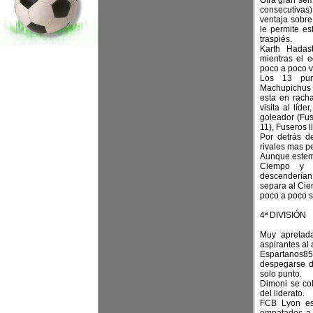
Otra gran sem
consecutivas)
ventaja sobre
le permite e
traspiés.
Karth Hadas
mientras el e
poco a poco 
Los 13 pun
Machupichus l
esta en rach
visita al líd
goleador (Fu
11), Fuseros 
Por detrás d
rivales mas p
Aunque estemo
Ciempo y D
descendería
separa al Cie
poco a poco s
4ª DIVISIÓN
Muy apretada
aspirantes al
Espartanos8
despegarse de
solo punto.
Dimoni se col
del liderato.
FCB Lyon es