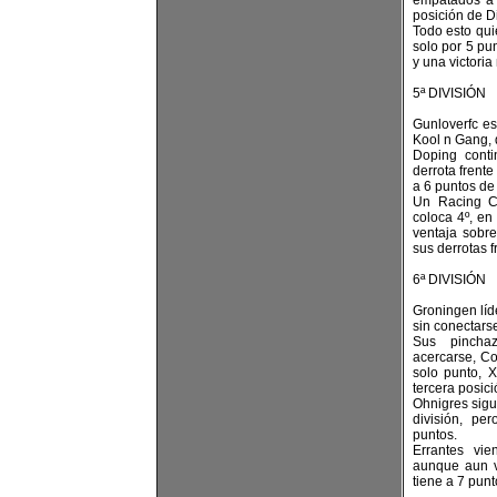
empatados a 
posición de D
Todo esto qui
solo por 5 pu
y una victoria
5ª DIVISIÓN
Gunloverfc es 
Kool n Gang, 
Doping cont
derrota frent
a 6 puntos de
Un Racing C
coloca 4º, en
ventaja sobre
sus derrotas 
6ª DIVISIÓN
Groningen líde
sin conectars
Sus pincha
acercarse, Co
solo punto, 
tercera posici
Ohnigres sigu
división, pe
puntos.
Errantes vi
aunque aun v
tiene a 7 punt