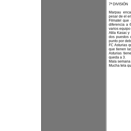
7ª DIVISIÓN
Marpau enca
pesar de el 
Filmatel que
diferencia a 
varios equipo
Atila Kasac y
dos puestos 
punto por deba
FC Asturias q
que tienen la
Asturias tie
queda a 3.
Mala semana p
Mucha tela qu