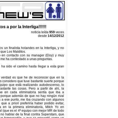
s a por la Interliga!!!!!!
noticia leída
959
veces
desde
14/12/2012
s un finalista holandes en la Interliga, y no
o que Los Malditos.
 en contacto con su manager (Eloy) y muy
me ha contestado a unas preguntas.
ha sido el camino hasta llegar a esta gran
a verdad es que he de reconocer que en la
s considero que tuve bastante suerte porque
quipo que está realizando autodescenso, lo
 bastante las cosas. Pero a partir de ahí, la
e en cada eliminatoria sentía que iba a
, porque además de que no hay ningún rival
s a ese punto, me iba cruzando con algunos
 que a priori preferiría haber podido evitar,
en la primera eliminatoria, Mitch Yo en
nal (que es el 4º equipo con mejor MR de todo
 no hablar de la final contra Superstars, que