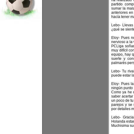
ha realizado
partido comp
sumar la mal
anteriores en
hacía tener m
Lebo- Llevas 
¿qué se siente 
Eloy- Pues no
nervioso a la 
PCLiga soña
muy difícil c
equipo, hay q
suerte y con
palmarés pers
Lebo- Tu riva
puede estar la
Eloy- Pues la
ningún punto 
Como ya he d
saber acertar 
un poco de tu
parejos y se 
por detalles 
Lebo- Gracia
Holanda estará
Muchisima sue