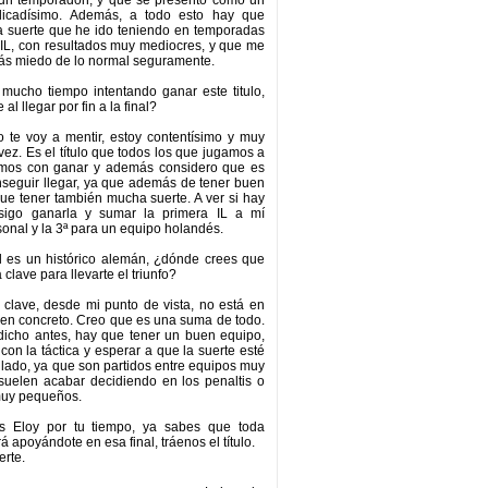
 un temporadón, y que se presentó como un
licadísimo. Además, a todo esto hay que
a suerte que he ido teniendo en temporadas
 IL, con resultados muy mediocres, y que me
ás miedo de lo normal seguramente.
mucho tiempo intentando ganar este titulo,
al llegar por fin a la final?
 te voy a mentir, estoy contentísimo y muy
vez. Es el título que todos los que jugamos a
mos con ganar y además considero que es
onseguir llegar, ya que además de tener buen
ue tener también mucha suerte. A ver si hay
sigo ganarla y sumar la primera IL a mí
onal y la 3ª para un equipo holandés.
l es un histórico alemán, ¿dónde crees que
 clave para llevarte el triunfo?
 clave, desde mi punto de vista, no está en
en concreto. Creo que es una suma de todo.
icho antes, hay que tener un buen equipo,
con la táctica y esperar a que la suerte esté
 lado, ya que son partidos entre equipos muy
suelen acabar decidiendo en los penaltis o
muy pequeños.
s Eloy por tu tiempo, ya sabes que toda
 apoyándote en esa final, tráenos el título.
rte.