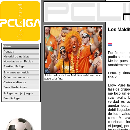
Los Maldito
Menú
Portada
Por fin tenemo
Historial de noticias
podia ser otr
Me he puesto
Novedades en PcLiga
amablemente 
Ranking PcLiga
Envíanos tu noticia
Lebo- ¿Cómo 
Aficionados de Los Malditos celebrando el
final?
Quiero ser redactor
pase a la final
Cartas al director
Eloy- Pues l
Zona Redactores
fase de grupo
me tocó un e
PcLiga.com (el juego)
cual facilitó
Foro PcLiga
verdad es qu
quedar fuera
debil llegado
de los rivales
como Masava 
cuartos de fi
el juego), por