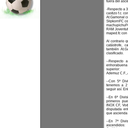
fuera del asce
-Respecto a 3ª
castizo f.c. c
At.Gamonal c
SlipkornFC c
machupichuFC
RAM Joventut
maped.fc con 
Al contrario 
catástrofe, 
también At.G
clasificado.
--Respecto a
enhorabuena 
superior:
Ademuz C.F.,
--Con 5ª Div
tenemos a 2 
seguir así. 
--En 6ª Divi
primeros pue
INOX CF, Vodk
disputada en
que ascienda 
--En 7ª Divi
ascendidos: