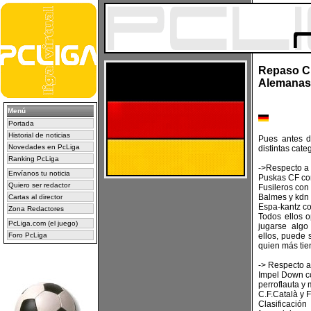
Repaso Cl
Alemanas
Menú
Portada
Historial de noticias
Pues antes d
Novedades en PcLiga
distintas cate
Ranking PcLiga
->Respecto a 
Envíanos tu noticia
Puskas CF co
Quiero ser redactor
Fusileros con
Balmes y kdn
Cartas al director
Espa-kantz co
Zona Redactores
Todos ellos o
PcLiga.com (el juego)
jugarse algo
Foro PcLiga
ellos, puede 
quien más tie
-> Respecto a
Impel Down c
perroflauta y
C.F.Català y 
Clasificació