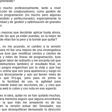
aprendiste?
o mucho profesionalmente, tanto a nivel
cción de colaboradores), como gestión de
omo programación (no mucho pero algunas
endido y perfeccionado), especialmente la
ridad y de gestión y optimización de grandes
s.
 mejoras que decidiste aplicar hasta ahora,
, de las que ya están puestas, es la mejor de
e ellas fue la peor y la tuviste que quitar?
, no me acuerdo, el cambio a la versión
 para mí fue una mejora de una envergadura
ue tuve que modificar cientos y cientos de
es y miles de líneas de programación, tuve
gran labor de rediseño y me encanta (sé que
etractores también) el resultado final, es
os juegos enganchan por la vista y que hay
 online que son pura apariencia y luego no
os técnicamente y aún así tienen miles de
ás que PcLiga, pero para mi prima la
d, la facilidad de uso, la agilidad para
ilmente todas las secciones, etc., y creo que
 la web lo cubre y con nota en ese aspecto.
s ni idea, quitar no se han quitado muchas,
ciera memoria seguro que alguna encontraría,
e la que más me arrepiento es de las
en la versión actual del Simulador, soy
e que desequilibran demasiado la dirección