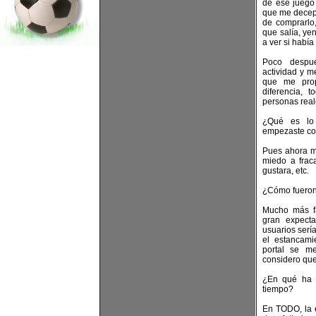
de ese juego 
que me decepc
de comprarlo,
que salía, ye
a ver si había
Poco despu
actividad y m
que me pro
diferencia, 
personas real
¿Qué es lo
empezaste co
Pues ahora m
miedo a frac
gustara, etc.
¿Cómo fueron 
Mucho más fá
gran expecta
usuarios serí
el estancami
portal se m
considero que
¿En qué ha 
tiempo?
En TODO, la 