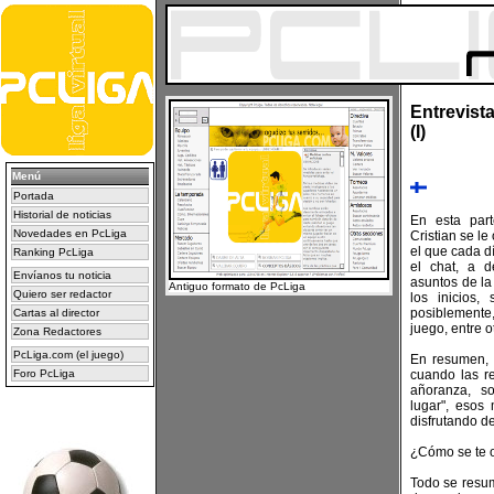
Entrevista
(I)
Menú
Portada
Historial de noticias
En esta par
Novedades en PcLiga
Cristian se le
el que cada d
Ranking PcLiga
el chat, a d
Envíanos tu noticia
asuntos de l
Antiguo formato de PcLiga
Quiero ser redactor
los inicios,
posiblemente
Cartas al director
juego, entre o
Zona Redactores
PcLiga.com (el juego)
En resumen, 
Foro PcLiga
cuando las r
añoranza, so
lugar", esos
disfrutando de
¿Cómo se te o
Todo se resum