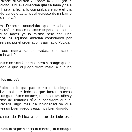
desde su versión 2.0 hasta la 2.000 (en la
ionó la nueva dirección que se tomó y dejé
 hasta la fecha lo compraba siempre el día
ndo varios días antes al quiosco de mi barrio
 salido ya).
és Dinamic anunciaba que cesaba su
e creó un hueco bastante importante, con lo
puse hacer yo lo mismo pero con una
todos los equipos estarían controlados por
es y no por el ordenador, y así nació PcLiga.
 que nunca se te olvidara de cuando
n la web?
ismo no sabría decirte pero supongo que el
asar, a que el juego fuera malo, a que no
los inicios?
ciles de lo que parece, no tenía ninguna
tiva, así que todo lo que fueran nuevos
a un grandísimo avance, luego con los años y
ento de usuarios sí que considero que el
erecería algo más de notoriedad ya que
 es un buen juego y está muy bien dirigido.
cambiado PcLiga a lo largo de todo este
esencia sigue siendo la misma, un manager