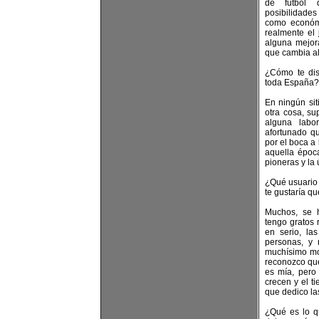
de futbol 
posibilidades 
como económi
realmente el
alguna mejora
que cambia a
¿Cómo te dis
toda España?
En ningún sit
otra cosa, s
alguna labo
afortunado qu
por el boca a
aquella époc
pioneras y la
¿Qué usuario 
te gustaría q
Muchos, se 
tengo gratos 
en serio, l
personas, y 
muchísimo mov
reconozco que
es mía, pero
crecen y el t
que dedico la
¿Qué es lo q