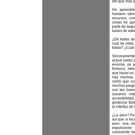
del que más 
He aprendid
humano (dire
recursos, c
cosas he apr
parte de segu
bases de dato
¿De todas las
cuál de ellas
todas? ¿Cuál d
Sinceramente
actual (web)
enorme, ya q
ficheros, mil
que hacer un 
hay muchos d
cierto que l
muchos juegos
son tan buen
usuarios m
accesibilida
gestionar fác
la interfaz de
¿La peor? Pue
así que si hi
pero una d
expulsiones 
consciente d