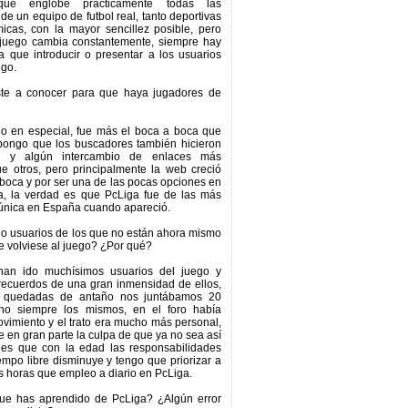
que englobe prácticamente todas las
de un equipo de futbol real, tanto deportivas
cas, con la mayor sencillez posible, pero
 juego cambia constantemente, siempre hay
 que introducir o presentar a los usuarios
lgo.
te a conocer para que haya jugadores de
io en especial, fue más el boca a boca que
upongo que los buscadores también hicieron
r y algún intercambio de enlaces más
e otros, pero principalmente la web creció
 boca y por ser una de las pocas opciones en
a, la verdad es que PcLiga fue de las más
 única en España cuando apareció.
o usuarios de los que no están ahora mismo
ue volviese al juego? ¿Por qué?
han ido muchísimos usuarios del juego y
recuerdos de una gran inmensidad de ellos,
as quedadas de antaño nos juntábamos 20
no siempre los mismos, en el foro había
imiento y el trato era mucho más personal,
 en gran parte la culpa de que ya no sea así
 es que con la edad las responsabilidades
iempo libre disminuye y tengo que priorizar a
s horas que empleo a diario en PcLiga.
ue has aprendido de PcLiga? ¿Algún error