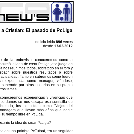
 a Cristian: El pasado de PcLiga
noticia leída
896
veces
desde
13/02/2012
te de la entrevista, conoceremos como a
 ocurrió la idea de crear PcLiga, ese juego en
ía nos reunimos todos, sobretodo en el foro y
ebatir sobre nuestros resultados o sobre
a actualidad. También sabremos cómo fueron
 su experiencia como manager, viéndose,
, superado por otros usuarios en su propio
tros temas.
conoceremos experiencias y vivencias que
ecordamos se nos escapa esa sonrisilla de
bretodo, los conocidos como "viejos del
 managers que llevan más años que nadie
 su tiempo libre en PcLiga.
currió la idea de crear PcLiga?
e en una palabra PcFutbol, era un seguidor