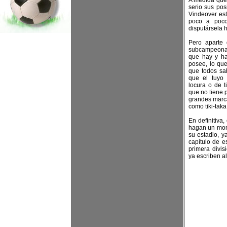
A medida que 
serio sus po
Vindeover est
poco a poco
disputársela h
Pero aparte 
subcampeonat
que hay y ha
posee, lo que
que todos sa
que el tuyo 
locura o de t
que no tiene 
grandes marca
como tiki-taka
En definitiva
hagan un mon
su estadio, y
capítulo de 
primera divi
ya escriben a