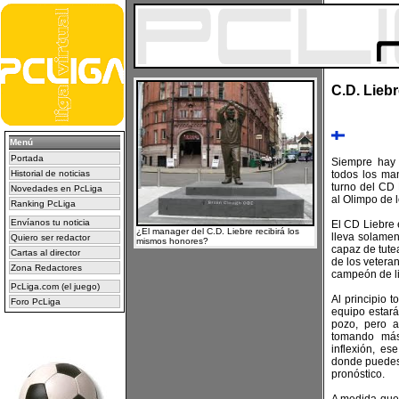
C.D. Lieb
Menú
Portada
Siempre hay 
Historial de noticias
todos los ma
turno del CD
Novedades en PcLiga
al Olimpo de 
Ranking PcLiga
Envíanos tu noticia
El CD Liebre 
¿El manager del C.D. Liebre recibirá los
lleva solamen
Quiero ser redactor
mismos honores?
capaz de tutea
Cartas al director
de los veteran
Zona Redactores
campeón de li
PcLiga.com (el juego)
Al principio 
Foro PcLiga
equipo estará
pozo, pero 
tomando más
inflexión, e
donde puedes 
pronóstico.